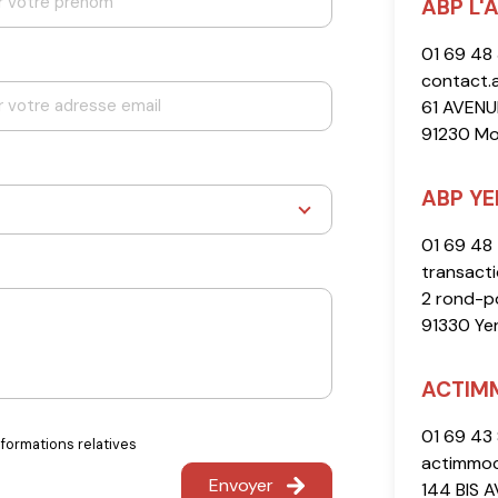
ABP L'
01 69 48
contact.
61 AVENU
91230 M
ABP YE
01 69 48
transact
2 rond-p
91330 Ye
ACTIM
01 69 43
nformations relatives
actimmoc
Envoyer
144 BIS 