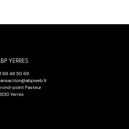
BP YERRES
1 69 48 50 69
ransaction@abpweb.fr
 rond-point Pasteur
1330 Yerres