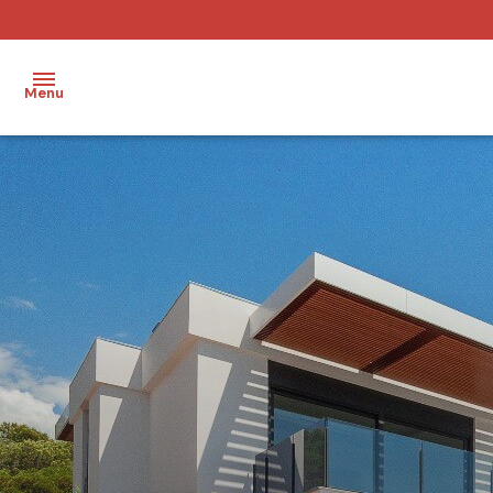
Menu
Accueil
Ventes
Locations
Notre
agence
Nos
metiers
Contact