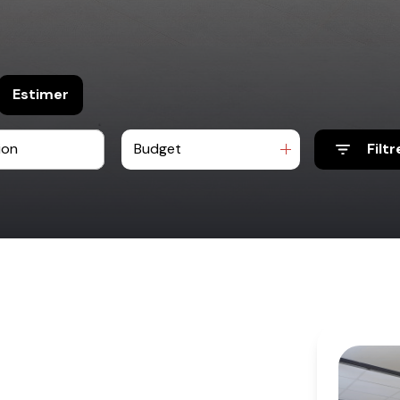
Estimer
Budget
Filtr
e
o pro