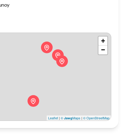
unoy
+
−
Leaflet
|
©
Maps
|
© OpenStreetMap
Jawg