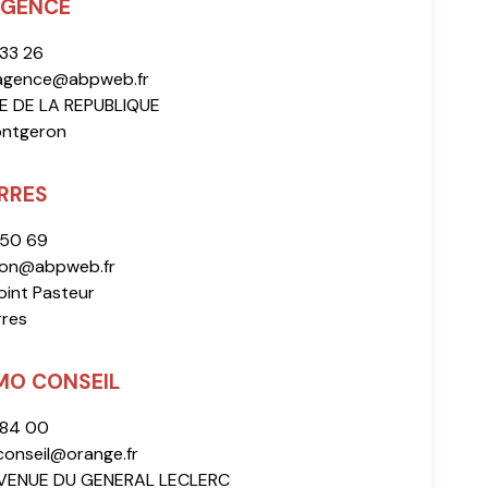
AGENCE
 33 26
agence@abpweb.fr
E DE LA REPUBLIQUE
ontgeron
RRES
 50 69
ion@abpweb.fr
oint Pasteur
rres
MO CONSEIL
 84 00
onseil@orange.fr
AVENUE DU GENERAL LECLERC