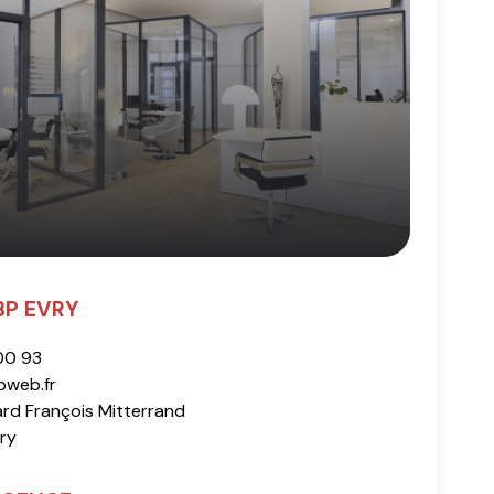
BP EVRY
 00 93
web.fr
ard François Mitterrand
ry