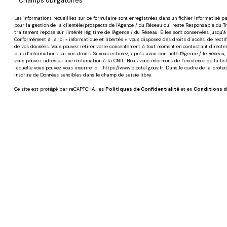
* Champs obligatoires
Les informations recueillies sur ce formulaire sont enregistrées dans un fichier informatisé
pour la gestion de la clientèle/prospects de l'Agence / du Réseau qui reste Responsable du 
traitement repose sur l'intérêt légitime de l'Agence / du Réseau. Elles sont conservées jusqu
Conformément à la loi « informatique et libertés », vous disposez des droits d’accès, de rectifi
de vos données. Vous pouvez retirer votre consentement à tout moment en contactant directem
plus d’informations sur vos droits. Si vous estimez, après avoir contacté l'Agence / le Réseau,
vous pouvez adresser une réclamation à la CNIL. Nous vous informons de l’existence de la lis
laquelle vous pouvez vous inscrire ici :
https://www.bloctel.gouv.fr
. Dans le cadre de la prote
inscrire de Données sensibles dans le champ de saisie libre.
Ce site est protégé par reCAPTCHA, les
Politiques de Confidentialité
et es
Conditions d