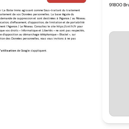
91800 Br
 par La Boite Immo agissant comme Sous-traitant du traitement
Traitement de vos Données personnelles. La base légale du
'à demande de suppression et sont destinées à l'Agence / au Réseau.
cation, d’effacement, d’opposition, de limitation et de portabilité
ent l’Agence / Le Réseau. Consultez le site
https://cnil.fr/fr
pour
 que vos droits « Informatique et Libertés » ne sont pas respectés,
te d'opposition au démarchage téléphonique « Bloctel », sur
ction des Données personnelles, nous vous invitons à ne pas
'utilisation
de Google s'appliquent.