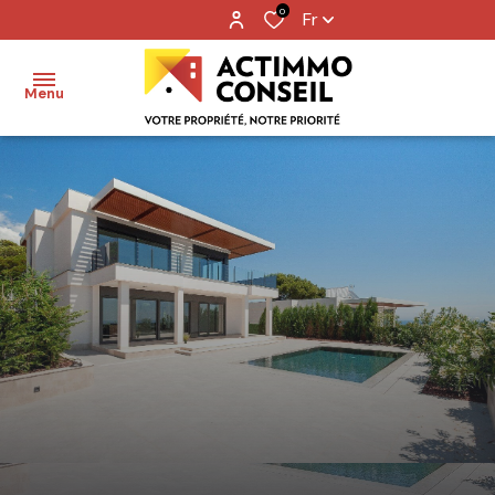
0
Fr
Menu
Accueil
Ventes
Locations
Notre
agence
Nos
metiers
Contact