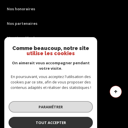
Nos honoraires
Nos partenaires
Mentions légales
Comme beaucoup, notre site
utilise les cookies
Admin
On aimerait vous accompagner pendant
Politique RGPD
votre visite.
En poursuivant, vous acceptez l'utilisation des
cookies par ce site, afin de vous proposer des
Cookies
contenus adaptés et réaliser des statistiques !
© 2026 | Tous droits réservés
PARAMÉTRER
Réalisé par
TOUT ACCEPTER