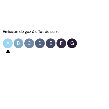
Emission de gaz à effet de serre
A
B
C
D
E
F
G