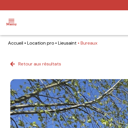
Menu
Accueil
Location pro
Lieusaint
Bureaux
Accueil
Ventes
Retour aux résultats
Locations
Notre
agence
Nos
metiers
Contact