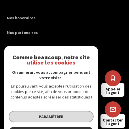
Nos honoraires
Nos partenaires
Mentions légales
Comme beaucoup, notre site
Admin
utilise les cookies
On aimerait vous accompagner pendant
Politique RGPD
votre visite.
En poursuivant, vous acceptez l'utilisation des
Appeler
Cookies
cookies par ce site, afin de vous proposer des
l'agent
contenus adaptés et réaliser des statistiques !
© 2026 | Tous droits réservés
PARAMÉTRER
Contacter
l'agent