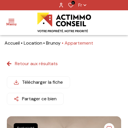
0
Fr
Menu
Accueil
Location
Brunoy
Appartement
Accueil
Ventes
Retour aux résultats
Locations
Télécharger la fiche
Notre
agence
Partager ce bien
Nos
metiers
Contact
Exclusivité