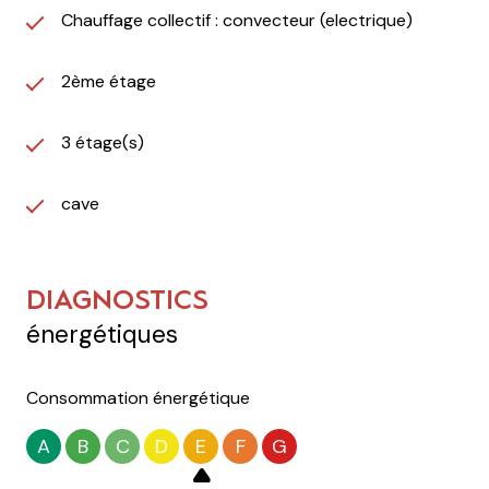
Chauffage collectif : convecteur (electrique)
2ème étage
3 étage(s)
cave
DIAGNOSTICS
énergétiques
Consommation énergétique
A
B
C
D
E
F
G