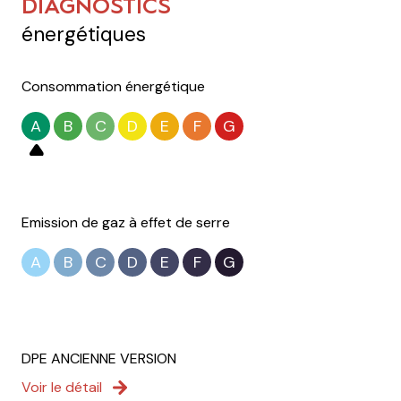
DIAGNOSTICS
énergétiques
Consommation énergétique
A
B
C
D
E
F
G
Emission de gaz à effet de serre
A
B
C
D
E
F
G
DPE ANCIENNE VERSION
Voir le détail