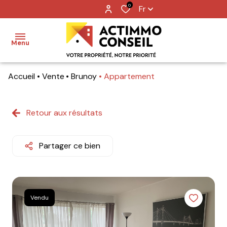
0
Fr
Menu
Accueil
Vente
Brunoy
Appartement
Accueil
Ventes
Retour aux résultats
Locations
Partager ce bien
Notre
agence
Nos
Vendu
metiers
Contact