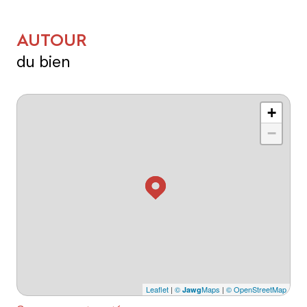
AUTOUR
du bien
+
−
Leaflet
|
©
Maps
|
© OpenStreetMap
Jawg