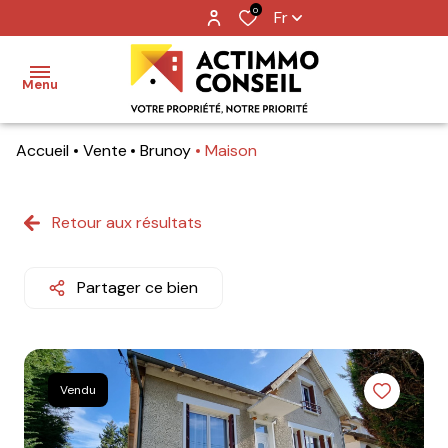
0
Fr
Menu
Accueil
Vente
Brunoy
Maison
Accueil
Ventes
Retour aux résultats
Locations
Partager ce bien
Notre
agence
Nos
Vendu
metiers
Contact