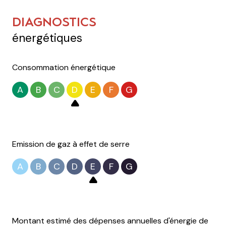
DIAGNOSTICS
énergétiques
Consommation énergétique
A
B
C
D
E
F
G
Emission de gaz à effet de serre
A
B
C
D
E
F
G
Montant estimé des dépenses annuelles d'énergie de