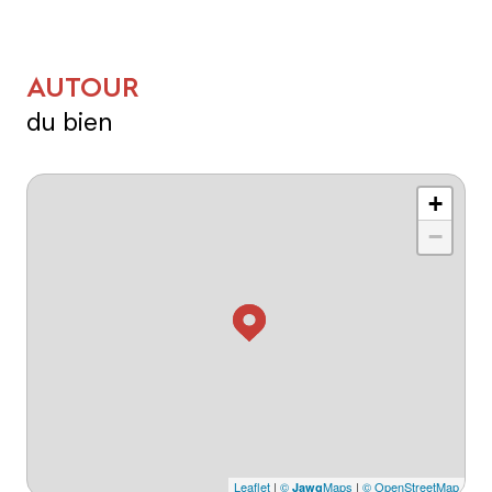
AUTOUR
du bien
+
−
Leaflet
|
©
Maps
|
© OpenStreetMap
Jawg