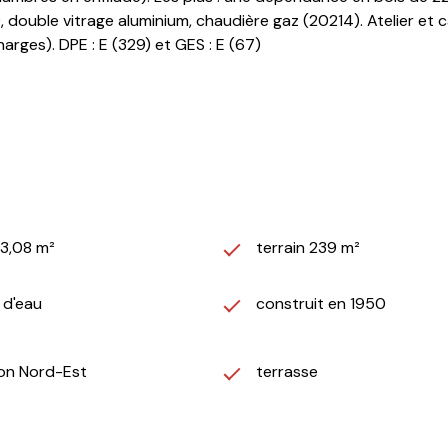
double vitrage aluminium, chaudière gaz (20214). Atelier et c
arges). DPE : E (329) et GES : E (67)
43,08 m²
terrain 239 m²
) d'eau
construit en 1950
ion Nord-Est
terrasse