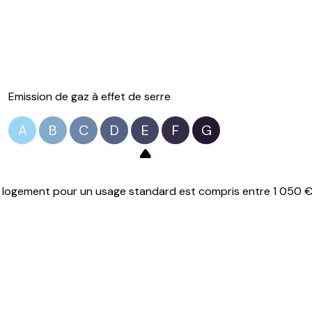
Emission de gaz à effet de serre
A
B
C
D
E
F
G
logement pour un usage standard est compris entre 1 050 € e