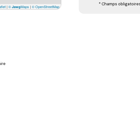
* Champs obligatoire
flet
|
©
Maps
|
© OpenStreetMap
Jawg
ire