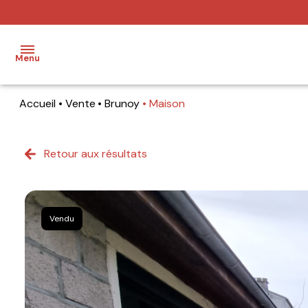
Menu
Accueil
Vente
Brunoy
Maison
Accueil
Ventes
Retour aux résultats
Locations
Notre
Vendu
agence
Nos
metiers
Contact