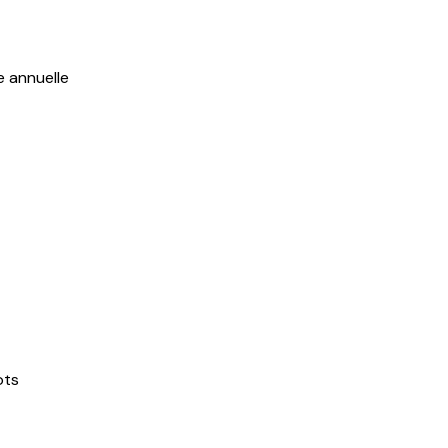
e annuelle
ots