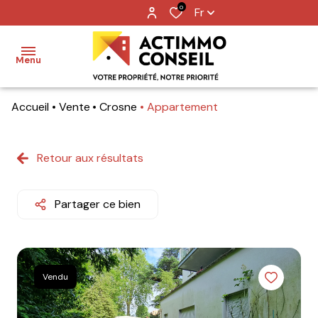
0
Fr
Menu
Accueil
Vente
Crosne
Appartement
Accueil
Ventes
Retour aux résultats
Locations
Partager ce bien
Notre
agence
Nos
Vendu
metiers
Contact