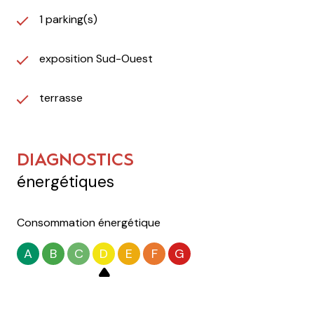
1 parking(s)
exposition Sud-Ouest
terrasse
DIAGNOSTICS
énergétiques
Consommation énergétique
A
B
C
D
E
F
G