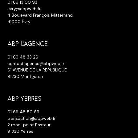
01 69 13 00 93
evry@abpweb.fr
4 Boulevard François Mitterrand
91000 Évry
ABP L'AGENCE
01 69 48 33 26
contact.agence@abpweb.fr
61 AVENUE DE LA REPUBLIQUE
91230 Montgeron
ABP YERRES
01 69 48 50 69
transaction@abpweb.fr
2 rond-point Pasteur
91330 Yerres