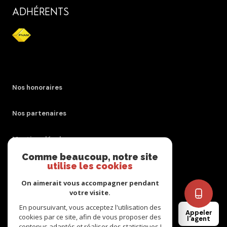
ADHÉRENTS
Nos honoraires
Nos partenaires
Mentions légales
Comme beaucoup, notre site
utilise les cookies
Admin
On aimerait vous accompagner pendant
Politique RGPD
votre visite.
En poursuivant, vous acceptez l'utilisation des
Appeler
cookies par ce site, afin de vous proposer des
Cookies
l'agent
contenus adaptés et réaliser des statistiques !