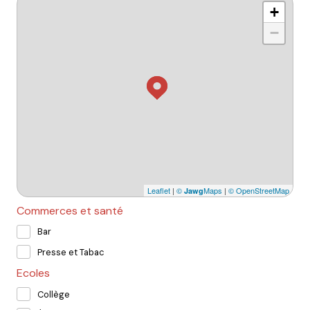
+
−
Leaflet
|
©
Maps
|
© OpenStreetMap
Jawg
Commerces et santé
Bar
Presse et Tabac
Ecoles
Collège