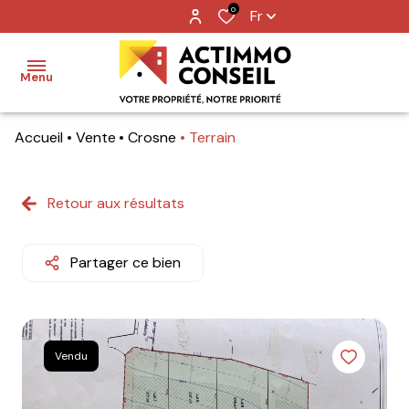
0
Fr
Menu
Accueil
Vente
Crosne
Terrain
Accueil
Ventes
Retour aux résultats
Locations
Partager ce bien
Notre
agence
Nos
Vendu
metiers
Contact