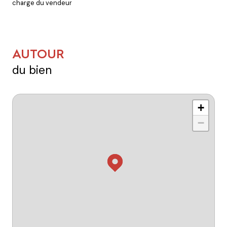
charge du vendeur
AUTOUR
du bien
+
−