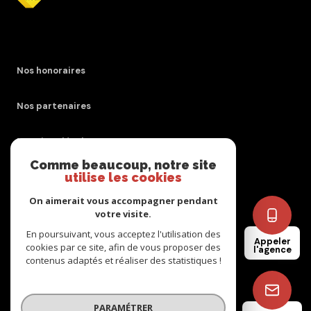
Nos honoraires
Nos partenaires
Mentions légales
Comme beaucoup, notre site
utilise les cookies
Admin
On aimerait vous accompagner pendant
Politique RGPD
votre visite.
En poursuivant, vous acceptez l'utilisation des
Appeler
cookies par ce site, afin de vous proposer des
Cookies
l'agence
contenus adaptés et réaliser des statistiques !
© 2026 | Tous droits réservés
PARAMÉTRER