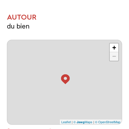
AUTOUR
du bien
+
−
Leaflet
|
©
Maps
|
© OpenStreetMap
Jawg