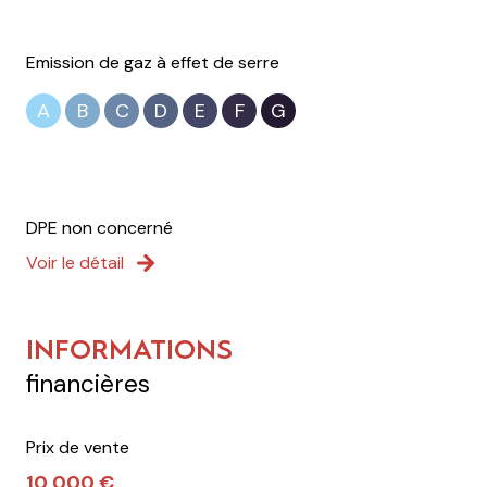
Emission de gaz à effet de serre
A
B
C
D
E
F
G
DPE non concerné
Voir le détail
INFORMATIONS
financières
Prix de vente
10 000 €