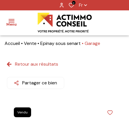
0
Fr
Menu
Accueil
Vente
Epinay sous senart
Garage
Accueil
Ventes
Retour aux résultats
Locations
Partager ce bien
Notre
agence
Nos
Vendu
metiers
Contact