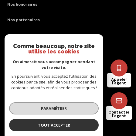
Nos honoraires
Nos partenaires
Mentions légales
Comme beaucoup, notre site
utilise les cookies
Admin
On aimerait vous accompagner pendant
Politique RGPD
votre visite.
En poursuivant, vous acceptez l'utilisation des
Appeler
cookies par ce site, afin de vous proposer des
Cookies
l'agent
contenus adaptés et réaliser des statistiques !
© 2026 | Tous droits réservés
PARAMÉTRER
Contacter
l'agent
Réalisé par
TOUT ACCEPTER
Laurène GOURY