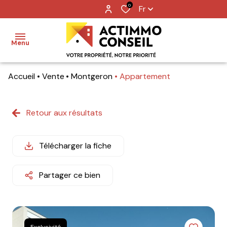
0
Fr
Menu
Accueil
Vente
Montgeron
Appartement
Accueil
Ventes
Retour aux résultats
Locations
Télécharger la fiche
Notre
agence
Partager ce bien
Nos
metiers
Contact
Exclusivité