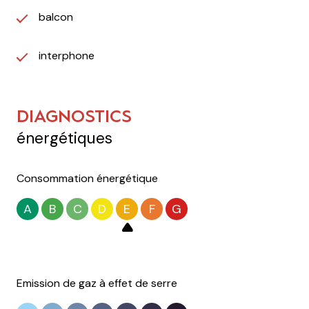
balcon
interphone
DIAGNOSTICS
énergétiques
Consommation énergétique
A
B
C
D
E
F
G
Emission de gaz à effet de serre