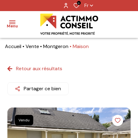
0
Fr
Menu
Accueil
Vente
Montgeron
Maison
Accueil
Ventes
Retour aux résultats
Locations
Partager ce bien
Notre
agence
Nos
Vendu
metiers
Contact