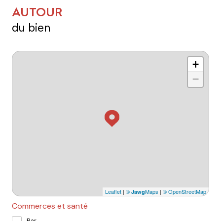
AUTOUR
du bien
+
−
Leaflet
|
©
Maps
|
© OpenStreetMap
Jawg
Commerces et santé
Bar