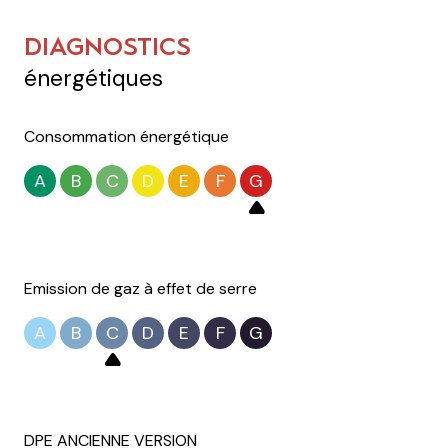
DIAGNOSTICS
énergétiques
Consommation énergétique
A
B
C
D
E
F
G
Emission de gaz à effet de serre
A
B
C
D
E
F
G
DPE ANCIENNE VERSION